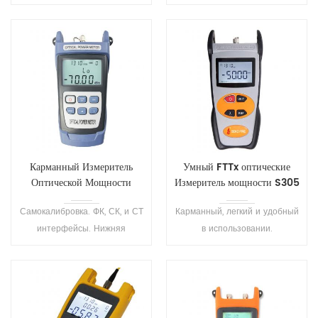
прочный, пылезащитный и
событие карты разъем RJ45
противоударный. FTS510
кабель Ethernet
серию портативных
последовательность
рефлектометров набор теста
расстоянии трекер . Один
состоит из 8 моделей для
клик автоматическое
удовлетворения различных
тестирование,
тестовой среде.
автоматическое сохранение
файлов, автоматического
анализа результатов
тестирования .
Карманный Измеритель
Умный FTTx оптические
Оптической Мощности
Измеритель мощности S305
С300
Самокалибровка. ФК, СК, и СТ
Карманный, легкий и удобный
интерфейсы. Нижняя
в использовании.
конструкция
Применяются для
энергопотребление,
обслуживания в области
длительным временем
телекоммуникаций и
ожидания .
кабельного телевидения,
оптоволоконной лаборатории