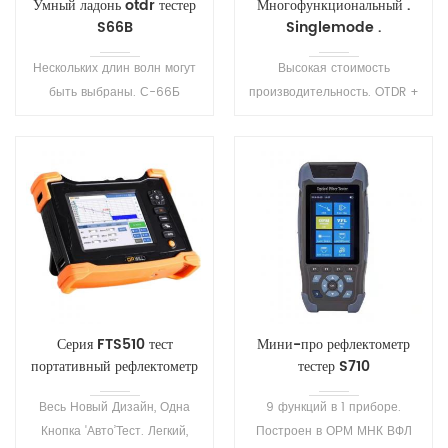
Умный ладонь otdr тестер
Многофункциональный .
S66B
Singlemode .
Мультимодовый . OTDR .
Нескольких длин волн могут
Высокая стоимость
S2100 .
быть выбраны. С-66Б
производительность. OTDR +
рефлектометров серии имеют
OPM + VFL + LS + мультиметр
сертификаты CE и ГЦК .
+ IOT + Событие карта +
Точность измерения
WiFi +. Несколько вариантов
расстояния испытания и
длин волн и динамических
потери волокна.
диапазонов лучше всего
соответствует требованиям
пользователей
Серия FTS510 тест
Мини-про рефлектометр
портативный рефлектометр
тестер S710
набор
Весь Новый Дизайн, Одна
9 функций в 1 приборе.
Кнопка 'Авто’Тест. Легкий,
Построен в ОРМ МНК ВФЛ