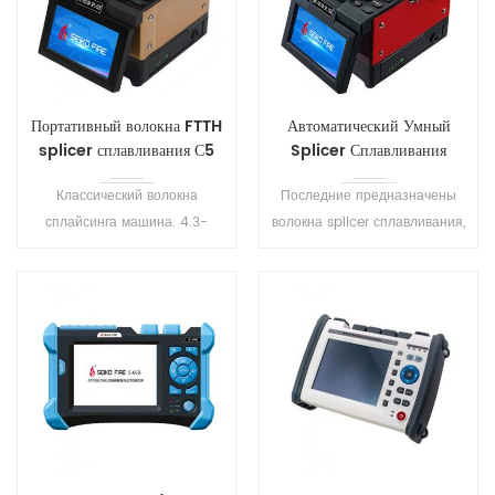
Портативный волокна FTTH
Автоматический Умный
splicer сплавливания С5
Splicer Сплавливания
Стекловолокна С6
Классический волокна
Последние предназначены
сплайсинга машина. 4.3-
волокна splicer сплавливания,
дюймовый сенсорный экран,
компактный и усилителя;
небольшой размер, легко
легкий вес. 8s для сплайсинга,
носить с собой.
18С для труб-отопление.
Пыленепроницаемый,
Три-в-одном приспособление
водонепроницаемый,
волокна, подходит для всех
ударопрочный, большая
типов оптических волокон.
приспособляемостьь
окружающей среды .