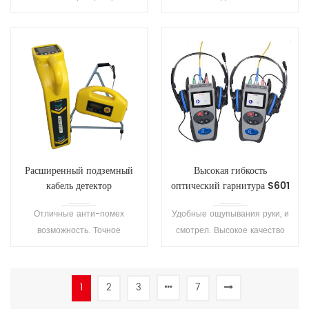
операция с широко
качественные ВФЛ
открывающейся крышкой.
оптическое волокно
визуальный локатор
неисправностей.
Расширенный подземный
Высокая гибкость
кабель детектор
оптический гарнитура S601
неисправности S1516
Отличные анти-помех
Удобные ощупывания руки, и
возможность. Точное
смотрел. Высокое качество
позиционирование и
разговора соединение и
звучание. Подходит для
низкий уровень фоновых
обнаружения различных
шумов. Пользователь может
1
2
3
7
подземных металлических
легко работать на данном