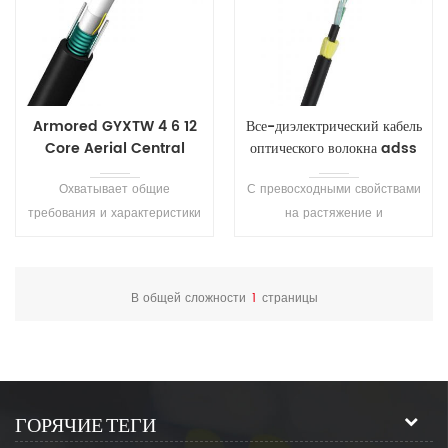
производительность.
Armored GYXTW 4 6 12
Все-диэлектрический кабель
Core Aerial Central
оптического волокна adss
Tube Fiber Cable
Охватывает общие
С превосходными свойствами
требования и характеристики
на растяжение и
кабель GYXTW. Предлагали в
температурных
том числе оптических
характеристик.
характеристик, механических
Продолжительность жизни
В общей сложности
1
страницы
характеристик и
больше чем 30 лет .
геометрических характеристик
и т. д.
ГОРЯЧИЕ ТЕГИ