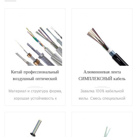
Китай профессиональный
Алюминиевая лента
воздушный оптический
СИМПЛЕКСНЫЙ кабель
кабель волокна opgw
оптического волокна 8
Материал и структура форма,
Завалка 100% кабельной
сердечников
хорошая устойчивость к
жилы. Смесь специальной
вибрации усталость. Ток
пробки заполняя
короткого замыкания имеет
обеспечивает критически
малое влияние на оптические
предохранение волокна.
свойства волокна,хороший
анти-молнии