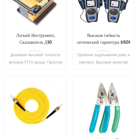
Легкий Инструмент,
Высокая гибкость
Скалыватель Д10
оптический гарнитура S601
Дешевые высокой точности
Удобные ощупывания руки, и
волокна FTTH резца. Простая
смотрел. Высокое качество
операция с широко
разговора соединение и
открывающейся крышкой.
низкий уровень фоновых
шумов. Пользователь может
легко работать на данном
оптическом тестер.