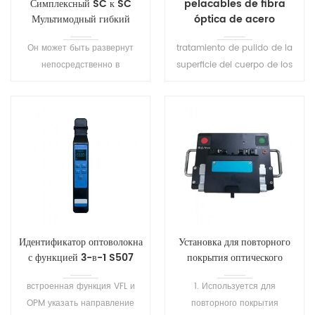
Симплексный SC к SC
pelacables de fibra
Мультимодный гибкий
óptica de acero
провод оптического волокна
inoxidable
Он может быть развернут
tratamiento de pulido de la
непосредственно в
superficie del cuerpo de los
жестковатой окружающей
alicates. alta dureza,
среде, без дополнительной
resistencia al desgaste.
пробки защиту, экономию
antioxidante, anticorrosión.
пространства и стоимости
строительства, что делает
обслуживание более
удобным.
Идентификатор оптоволокна
Установка для повторного
с функцией 3-в-1 S507
покрытия оптического
волокна SH-T101
встроенная функция VFL и
1. Используется для
OPM указать направление
повторного покрытия